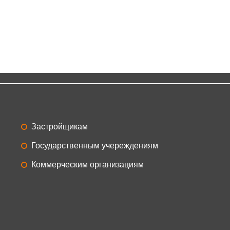
нистративное здание на
Кирова
Фрукттерминал
Застройщикам
Государственным учереждениям
Коммерческим организациям