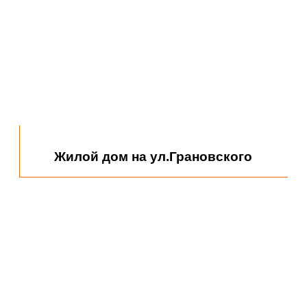
Администрация Ленинского района
Жилой дом на ул.Грановского
Автосалон Киа
г.Астрахани