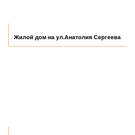
Администрация Губернатора
Жилой дом на ул.Анатолия Сергеева
Автосалон Тойота
Астраханской области