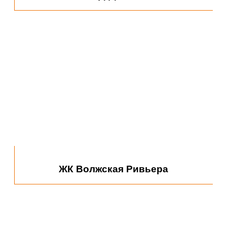
Прокуратура Астраханской области
ЖК Волжская Ривьера
Автосалон Лексус