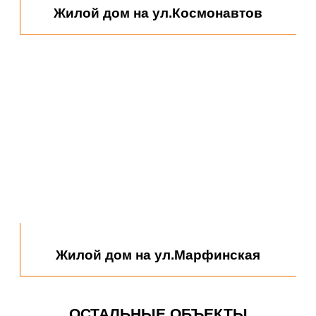
Административное здание на ул.
Жилой дом на ул.Космонавтов
Аэропорт
Латышева
Жилой дом на ул.Марфинская
Театр юного зрителя
Азимут отель
ОСТАЛЬНЫЕ ОБЪЕКТЫ