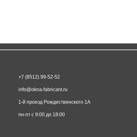
Элко Ме
+7 (8512) 99-52-52
info@okna-fabricant.ru
1-й проезд Рождественского 1А
пн-пт с 9:00 до 18:00