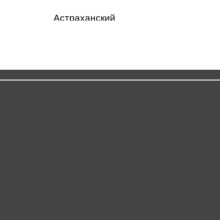
Астраханский
государственный
технический университет
Котт