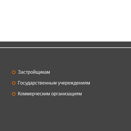
едж у реки
ТЦ Атриум
Застройщикам
Государственным учереждениям
Коммерческим организациям